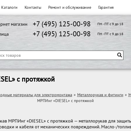
Каталоги
Контакты
Ремонт и обслуживание
Гарантия
+7 (495) 125-00-98
рнет магазин
ПН - ПТ с 9 до 18
+7 (495) 125-00-98
лица
ПН - ПТ с 9 до 18
SEL» с протяжкой
ходные материалы для электромонтажа
»
Металлорукав и фитинги
»
М
МРПИнг «DIESEL» с протяжкой
кав МРПИнг «DIESEL» с протяжкой — металлорукав для защит
оводки и кабеля от механических повреждений. Масло-/топли