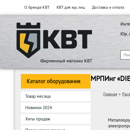
О бренде КВТ
КВТ для юр. лиц
Доставка и оплата
Инте
Юр. 
Фирменный магазин КВТ
МРПИнг «DIE
Каталог оборудования
Главная
»
Рас
Товар месяца
Новинки 2024
Хиты продаж
Металлору
электропр