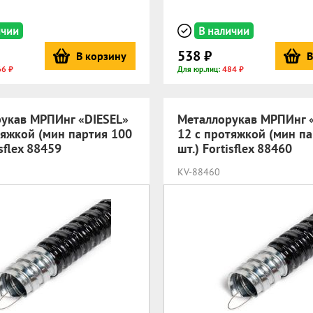
ичии
В наличии
538 ₽
В корзину
В
66 ₽
484 ₽
Для юр.лиц:
укав МРПИнг «DIESEL»
Металлорукав МРПИнг 
тяжкой (мин партия 100
12 с протяжкой (мин п
isflex 88459
шт.) Fortisflex 88460
KV-88460