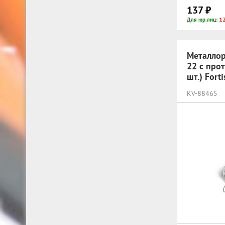
137 ₽
1
Для юр.лиц:
Металлор
22 с про
шт.) Fort
KV-88465