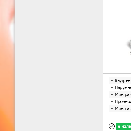
Внутрен
Наружны
Мин. ра
Прочнос
Мин. пар
В нал