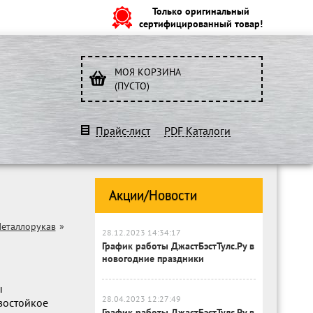
Только оригинальный
сертифицированный товар!
МОЯ КОРЗИНА
(ПУСТО)
Прайс-лист
PDF Каталоги
Акции/Новости
еталлорукав
»
28.12.2023 14:34:17
График работы ДжастБэстТулс.Ру в
новогодние праздники
ы
28.04.2023 12:27:49
востойкое
График работы ДжастБэстТулс.Ру в