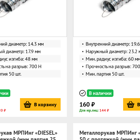
ний диаметр: 14.3 мм
Внутренний диаметр: 19.6
й диаметр: 17.9 мм
Наружный диаметр: 23.2 
диус изгиба: 48 мм
Мин. радиус изгиба: 60 м
ть на разрыв: 700 Н
Прочность на разрыв: 700
тия 50 шт.
Мин. партия 50 шт.
ичии
В наличии
160 ₽
В корзину
В
20 ₽
144 ₽
Для юр.лиц:
укав МРПИнг «DIESEL»
Металлорукав МРПИнг 
тяжкой (мин партия 25
50 с протяжкой (мин па