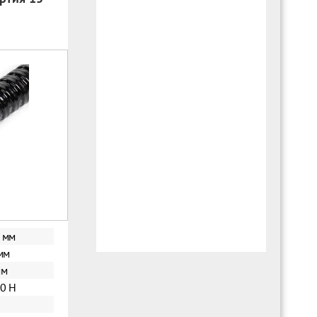
 мм
мм
мм
50 Н