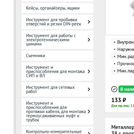
Кейсы, органайзеры, ящики
Инструмент для пробивки
отверстий и резки DIN-реек
Инструмент для работы с
электротехническими
Внутрен
шинами
Наружны
Съемники
Мин. ра
Прочнос
Инструмент и
Мин. пар
приспособления для монтажа
СИП и ВЛ
Инструмент для сетевых
В нал
работ
133 ₽
Инструмент и
1
Для юр.лиц:
приспособления для
протяжки кабеля, для монтажа
термоусаживаемых муфт и
трубок
Металлор
Контрольно-измерительные
38 с про