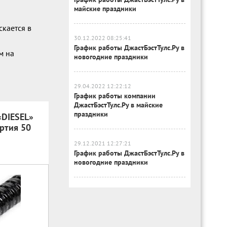
майские праздники
скается в
30.12.2022 08:25:41
График работы ДжастБэстТулс.Ру в
м на
новогодние праздники
29.04.2022 12:22:12
График работы компании
ДжастБэстТулс.Ру в майские
праздники
«DIESEL»
ртия 50
29.12.2021 12:27:21
График работы ДжастБэстТулс.Ру в
новогодние праздники