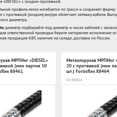
е «DIESEL» с зондом-протяжкой.
льной профиль легко изгибается по трассе и сохраняет форму;
 с протяжкой (зондом) внутри облегчает затяжку кабеля. Выпу
ного диаметра.
ть:
диаметр подбирайте под диаметр и число кабелей с запасо
 для ответственной проводки берите негорючее исполнение нг.
ая продукция КВТ, наличие на складе, доставка по России.
укав МРПИнг «DIESEL»
Металлорукав МРПИнг 
тяжкой (мин партия 50
20 с протяжкой (мин па
isflex 88461
шт.) Fortisflex 88464
KV-88464