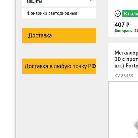
защиты
Фонарики светодиодные
В нал
407 ₽
3
Для юр.лиц:
Доставка
Металлор
10 с про
шт.) Fort
Доставка в любую точку РФ
KV-88459