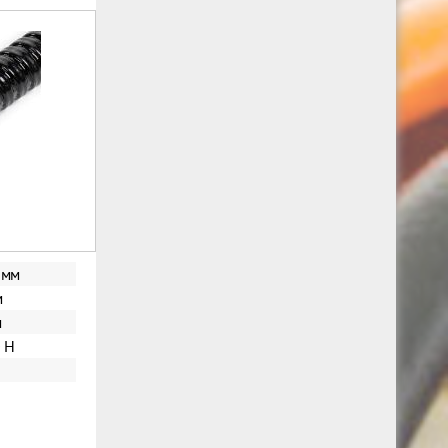
 мм
м
м
 Н