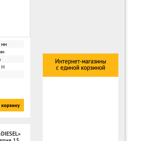
 мм
мм
м
Интернет-магазины
 Н
с единой корзиной
 корзину
«DIESEL»
ртия 15