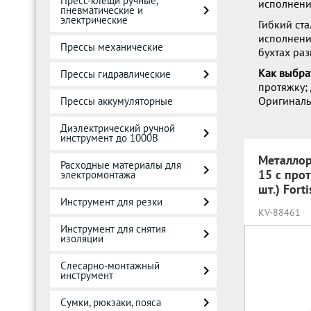
Пресс-клещи ручные,
исполнени
пневматические и
электрические
Гибкий ста
исполнение
Прессы механические
бухтах раз
Как выбра
Прессы гидравлические
протяжку;
Оригинальн
Прессы аккумуляторные
Диэлектрический ручной
инструмент до 1000В
Металлор
Расходные материалы для
15 с про
электромонтажа
шт.) Fort
Инструмент для резки
KV-88461
Инструмент для снятия
изоляции
Слесарно-монтажный
инструмент
Сумки, рюкзаки, пояса