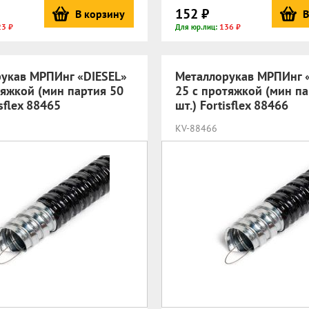
152 ₽
В корзину
В
23 ₽
136 ₽
Для юр.лиц:
укав МРПИнг «DIESEL»
Металлорукав МРПИнг 
тяжкой (мин партия 50
25 с протяжкой (мин па
isflex 88465
шт.) Fortisflex 88466
KV-88466