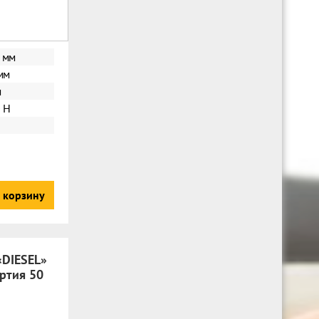
 мм
мм
м
 Н
 корзину
«DIESEL»
ртия 50