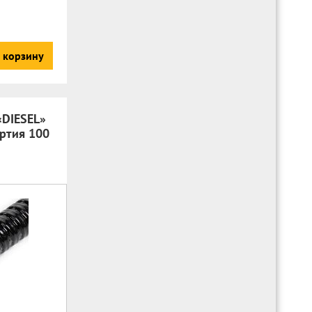
 корзину
«DIESEL»
артия 100