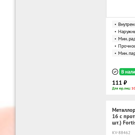
Внутрен
Наружны
Мин. ра
Прочнос
Мин. пар
В нал
111 ₽
1
Для юр.лиц:
Металлор
16 с про
шт.) Fort
KV-88462