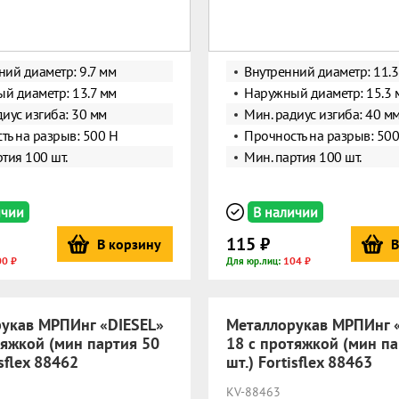
ний диаметр: 9.7 мм
Внутренний диаметр: 11.3
й диаметр: 13.7 мм
Наружный диаметр: 15.3 
диус изгиба: 30 мм
Мин. радиус изгиба: 40 м
ть на разрыв: 500 Н
Прочность на разрыв: 500
тия 100 шт.
Мин. партия 100 шт.
ичии
В наличии
115 ₽
В корзину
В
00 ₽
104 ₽
Для юр.лиц:
укав МРПИнг «DIESEL»
Металлорукав МРПИнг 
тяжкой (мин партия 50
18 с протяжкой (мин па
isflex 88462
шт.) Fortisflex 88463
KV-88463