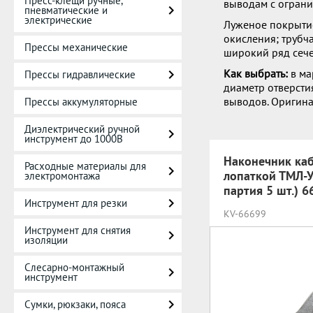
Пресс-клещи ручные,
выводам с огран
пневматические и
электрические
Луженое покрытие
окисления; трубч
Прессы механические
широкий ряд сече
Как выбрать:
в ма
Прессы гидравлические
диаметр отверсти
выводов. Оригина
Прессы аккумуляторные
Диэлектрический ручной
инструмент до 1000В
Наконечник каб
Расходные материалы для
лопаткой ТМЛ-У
электромонтажа
партия 5 шт.) 6
Инструмент для резки
KV-66699
Инструмент для снятия
изоляции
Слесарно-монтажный
инструмент
Сумки, рюкзаки, пояса