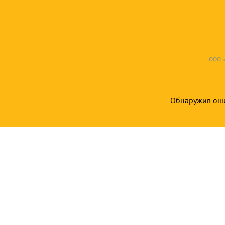
ООО «
Обнаружив ошиб