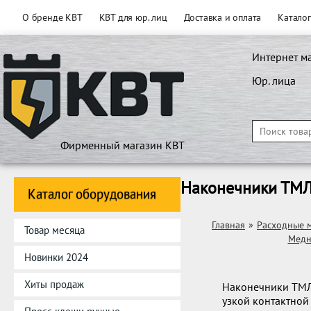
О бренде КВТ
КВТ для юр. лиц
Доставка и оплата
Катало
Интернет м
Юр. лица
Фирменный магазин КВТ
Наконечники ТМЛ
Каталог оборудования
Главная
»
Расходные 
Товар месяца
Медн
Новинки 2024
Хиты продаж
Наконечники ТМЛ
узкой контактной