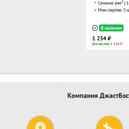
2
Сечение (мм
) 
Мин. партия: 5 ш
В наличии
1 234 ₽
1 234 ₽
Для юр.лиц:
Компания ДжастБэст