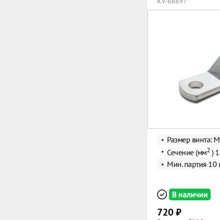
KV-66697
Размер винта: 
2
Сечение (мм
) 
Мин. партия 10 
В наличии
720 ₽