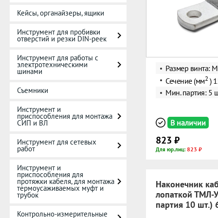
Кейсы, органайзеры, ящики
Инструмент для пробивки
отверстий и резки DIN-реек
Инструмент для работы с
электротехническими
Размер винта: 
шинами
2
Сечение (мм
) 
Съемники
Мин. партия: 5 ш
Инструмент и
приспособления для монтажа
В наличии
СИП и ВЛ
823 ₽
Инструмент для сетевых
работ
823 ₽
Для юр.лиц:
Инструмент и
приспособления для
протяжки кабеля, для монтажа
Наконечник каб
термоусаживаемых муфт и
лопаткой ТМЛ-У
трубок
партия 10 шт.)
Контрольно-измерительные