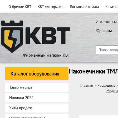
О бренде КВТ
КВТ для юр. лиц
Доставка и оплата
Катало
Интернет м
Юр. лица
Фирменный магазин КВТ
Наконечники ТМЛ
Каталог оборудования
Главная
»
Расходные 
Товар месяца
Медные
Новинки 2024
Хиты продаж