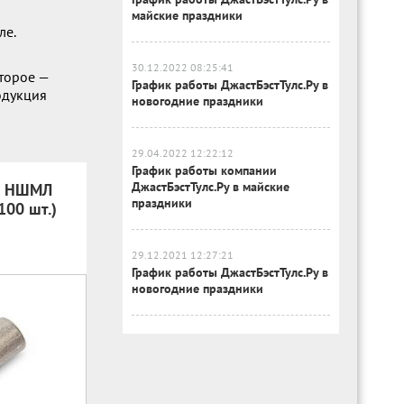
майские праздники
ле.
30.12.2022 08:25:41
торое —
График работы ДжастБэстТулс.Ру в
одукция
новогодние праздники
29.04.2022 12:22:12
График работы компании
ДжастБэстТулс.Ру в майские
й НШМЛ
праздники
100 шт.)
29.12.2021 12:27:21
График работы ДжастБэстТулс.Ру в
новогодние праздники