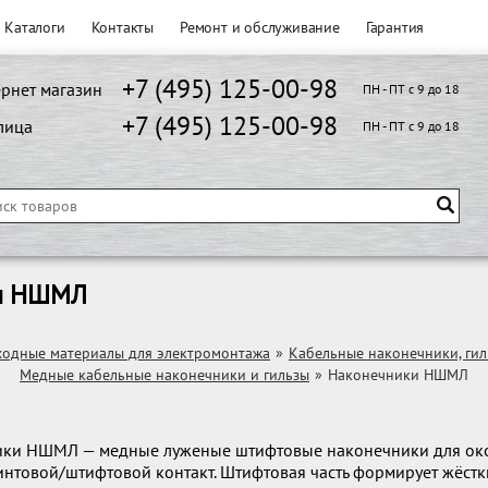
Каталоги
Контакты
Ремонт и обслуживание
Гарантия
+7 (495) 125-00-98
рнет магазин
ПН - ПТ с 9 до 18
+7 (495) 125-00-98
лица
ПН - ПТ с 9 до 18
и НШМЛ
ходные материалы для электромонтажа
»
Кабельные наконечники, ги
Медные кабельные наконечники и гильзы
»
Наконечники НШМЛ
ки НШМЛ — медные луженые штифтовые наконечники для ок
интовой/штифтовой контакт. Штифтовая часть формирует жёст