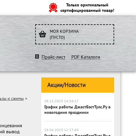
Только оригинальный
сертифицированный товар!
МОЯ КОРЗИНА
(ПУСТО)
Прайс-лист
PDF Каталоги
Акции/Новости
льзы и сжимы
»
28.12.2023 14:34:17
График работы ДжастБэстТулс.Ру в
новогодние праздники
онцевания
28.04.2023 12:27:49
кий вывод
График работы ДжастБэстТулс.Ру в