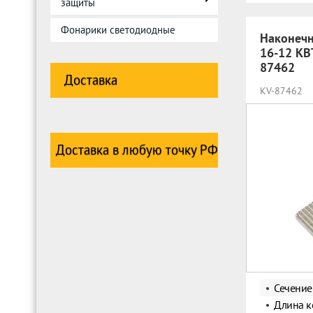
защиты
Фонарики светодиодные
Наконеч
16-12 КВ
87462
Доставка
KV-87462
Доставка в любую точку РФ
Сечение
Длина к