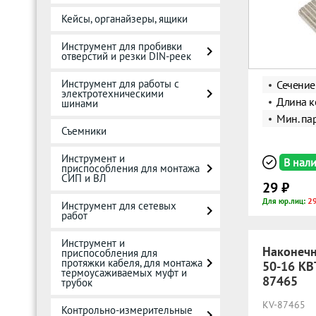
Кейсы, органайзеры, ящики
Инструмент для пробивки
отверстий и резки DIN-реек
Инструмент для работы с
Сечение
электротехническими
Длина к
шинами
Мин. пар
Съемники
Инструмент и
В нал
приспособления для монтажа
СИП и ВЛ
29 ₽
29
Для юр.лиц:
Инструмент для сетевых
работ
Инструмент и
Наконеч
приспособления для
протяжки кабеля, для монтажа
50-16 КВ
термоусаживаемых муфт и
87465
трубок
KV-87465
Контрольно-измерительные