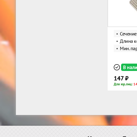
Сечение
Длина к
Мин. пар
В нал
147 ₽
14
Для юр.лиц: