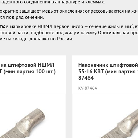
надёжного соединения в аппаратуре и клеммах.
окрытие защищает медь от окисления; опрессовываются на жи
ся под ряд сечений.
ть:
в маркировке НШМЛ первое число — сечение жилы в мм², в
фтовой части; подберите под жилу и клемму. Оригинальная пр
ие на складе, доставка по России.
ник штифтовой НШМЛ
Наконечник штифтово
Т (мин партия 100 шт.)
35-16 КВТ (мин партия 
87464
KV-87464