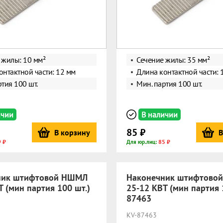
 жилы: 10 мм²
Сечение жилы: 35 мм²
онтактной части: 12 мм
Длина контактной части: 
тия 100 шт.
Мин. партия 100 шт.
ичии
В наличии
85 ₽
В корзину
В
 ₽
85 ₽
Для юр.лиц:
ник штифтовой НШМЛ
Наконечник штифтово
Т (мин партия 100 шт.)
25-12 КВТ (мин партия 
87463
KV-87463