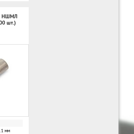
й НШМЛ
00 шт.)
11 мм