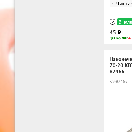
Мин. пар
В нал
45 ₽
45
Для юр.лиц:
Наконеч
70-20 КВ
87466
KV-87466