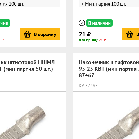
тия 100 шт.
Мин. партия 100 шт.
ичии
В наличии
21 ₽
В корзину
В
 ₽
21 ₽
Для юр.лиц:
ник штифтовой НШМЛ
Наконечник штифтово
Т (мин партия 50 шт.)
95-25 КВТ (мин партия 
87467
KV-87467