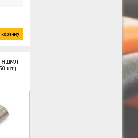
 корзину
й НШМЛ
50 шт.)