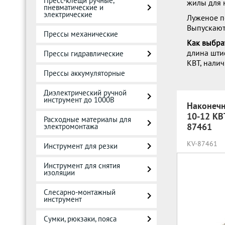
Пресс-клещи ручные,
жилы для 
пневматические и
электрические
Луженое п
Выпускают
Прессы механические
Как выбра
длина шти
Прессы гидравлические
КВТ, налич
Прессы аккумуляторные
Диэлектрический ручной
инструмент до 1000В
Наконеч
10-12 КВ
Расходные материалы для
87461
электромонтажа
KV-87461
Инструмент для резки
Инструмент для снятия
изоляции
Слесарно-монтажный
инструмент
Сумки, рюкзаки, пояса