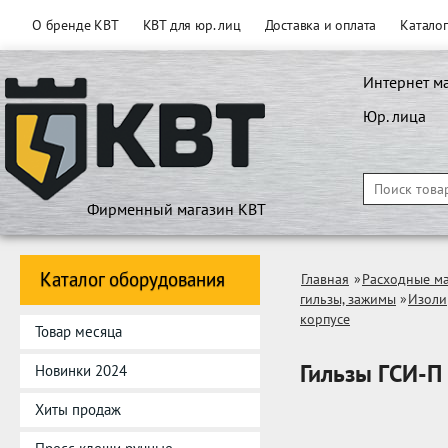
О бренде КВТ
КВТ для юр. лиц
Доставка и оплата
Катало
Интернет м
Юр. лица
Фирменный магазин КВТ
Каталог оборудования
Главная
»
Расходные м
гильзы, зажимы
»
Изоли
корпусе
Товар месяца
Гильзы ГCИ-П 
Новинки 2024
Хиты продаж