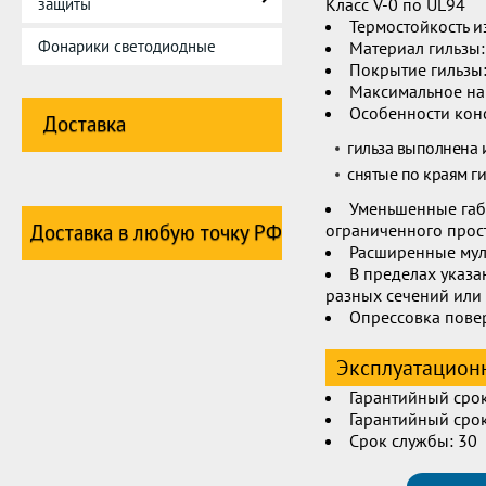
Класс V-0 по UL94
защиты
Термостойкость и
Фонарики светодиодные
Материал гильзы:
Покрытие гильзы:
Максимальное на
Особенности кон
Доставка
гильза выполнена 
снятые по краям г
Уменьшенные габа
ограниченного прос
Доставка в любую точку РФ
Расширенные мул
В пределах указ
разных сечений или
Опрессовка пове
Эксплуатационн
Гарантийный срок
Гарантийный срок
Срок службы: 30