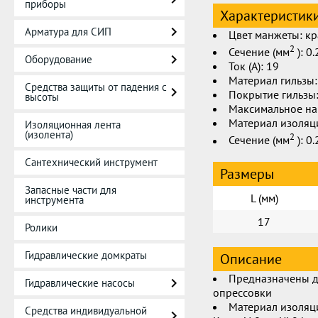
приборы
Характеристик
Арматура для СИП
Цвет манжеты: к
2
Сечение (мм
): 0
Оборудование
Ток (А): 19
Материал гильзы:
Средства защиты от падения с
Покрытие гильзы:
высоты
Максимальное на
Материал изоляц
Изоляционная лента
(изолента)
2
Сечение (мм
): 0.
Сантехнический инструмент
Размеры
Запасные части для
L (мм)
инструмента
17
Ролики
Гидравлические домкраты
Описание
Предназначены д
Гидравлические насосы
опрессовки
Материал изоляц
Средства индивидуальной