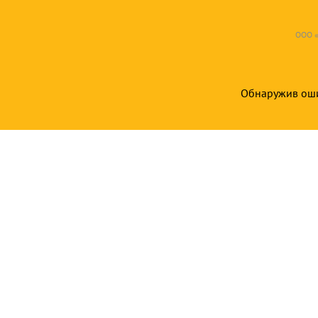
ООО «
Обнаружив ошиб