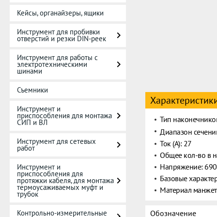
Кейсы, органайзеры, ящики
Инструмент для пробивки
отверстий и резки DIN-реек
Инструмент для работы с
электротехническими
шинами
Съемники
Характеристик
Инструмент и
приспособления для монтажа
Тип наконечников
СИП и ВЛ
Диапазон сечени
Инструмент для сетевых
Ток (А): 27
работ
Общее кол-во в н
Напряжение: 69
Инструмент и
приспособления для
Базовые характер
протяжки кабеля, для монтажа
термоусаживаемых муфт и
Материал манжет
трубок
Контрольно-измерительные
Обозначение