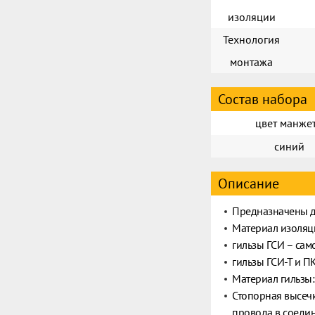
изоляции
Технология
монтажа
Состав набора
цвет манже
синий
Описание
Предназначены д
Материал изоляц
гильзы ГСИ – са
гильзы ГСИ-Т и ПК
Материал гильзы:
Стопорная высечк
провода в соеди