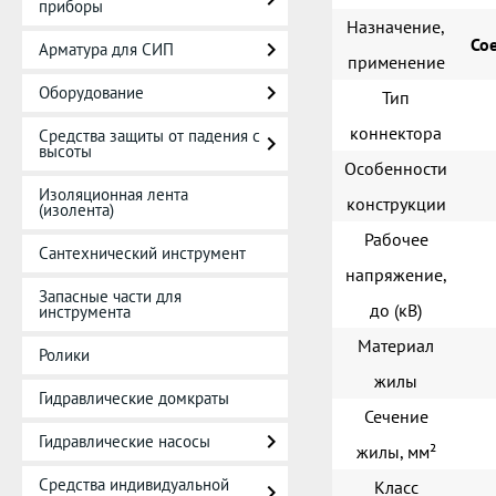
приборы
Назначение,
Со
Арматура для СИП
применение
Оборудование
Тип
коннектора
Средства защиты от падения с
высоты
Особенности
Изоляционная лента
конструкции
(изолента)
Рабочее
Сантехнический инструмент
напряжение,
Запасные части для
до (кВ)
инструмента
Материал
Ролики
жилы
Гидравлические домкраты
Сечение
Гидравлические насосы
жилы, мм²
Средства индивидуальной
Класс