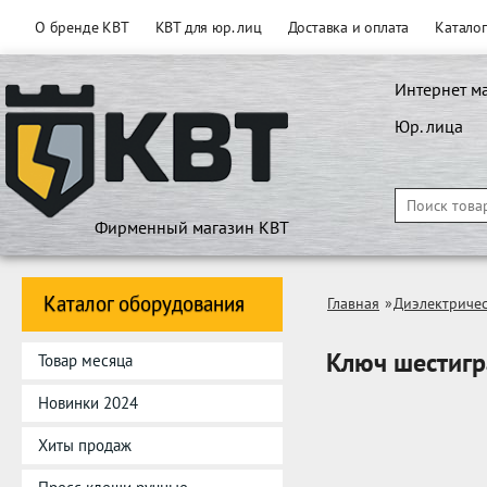
О бренде КВТ
КВТ для юр. лиц
Доставка и оплата
Катало
Интернет м
Юр. лица
Фирменный магазин КВТ
Каталог оборудования
Главная
»
Диэлектричес
Ключ шестиг
Товар месяца
Новинки 2024
Хиты продаж