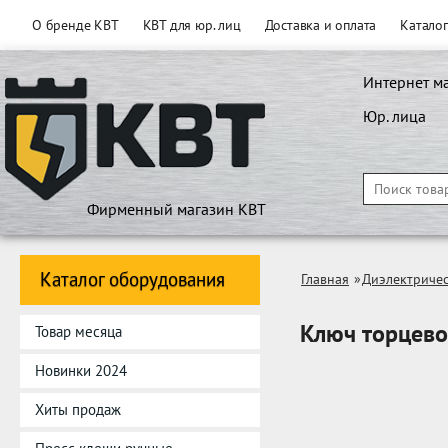
О бренде КВТ
КВТ для юр. лиц
Доставка и оплата
Катало
Интернет м
Юр. лица
Фирменный магазин КВТ
Каталог оборудования
Главная
»
Диэлектричес
Ключ торцев
Товар месяца
Новинки 2024
Хиты продаж