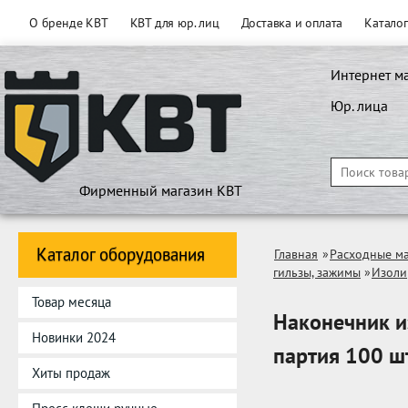
О бренде КВТ
КВТ для юр. лиц
Доставка и оплата
Катало
Интернет м
Юр. лица
Фирменный магазин КВТ
Каталог оборудования
Главная
»
Расходные м
гильзы, зажимы
»
Изоли
Товар месяца
Наконечник 
Новинки 2024
партия 100 ш
Хиты продаж