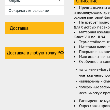
Описание
защиты
Предназначены д
Фонарики светодиодные
и последующего кре
основе винтовой фи
Не требует полн
Для быстрых перекр
Доставка
Материал изоляц
Класс V-0 по UL94
Термостойкость и
Материал наконе
Покрытие наконе
Доставка в любую точку РФ
Максимальное на
Особенности кон
исполнение «Easy 
монтажа многопро
незаваренный стык
поперечные засечк
механическую проч
Расширенные мул
Опрессовка пров