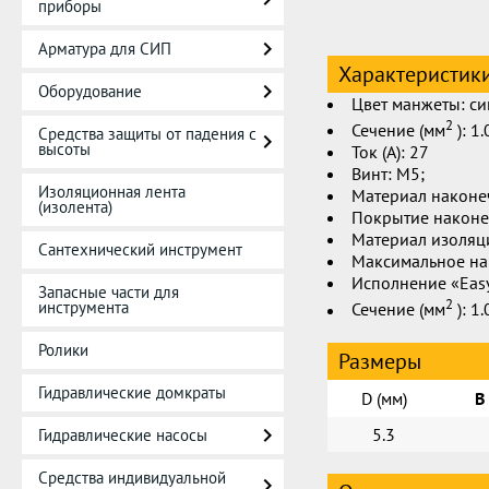
приборы
Арматура для СИП
Характеристик
Оборудование
Цвет манжеты: с
2
Сечение (мм
): 1
Средства защиты от падения с
высоты
Ток (А): 27
Винт: М5;
Изоляционная лента
Материал наконе
(изолента)
Покрытие наконе
Материал изоляц
Сантехнический инструмент
Максимальное на
Исполнение «Easy
Запасные части для
2
инструмента
Сечение (мм
): 1.
Ролики
Размеры
Гидравлические домкраты
D (мм)
B
5.3
Гидравлические насосы
Средства индивидуальной