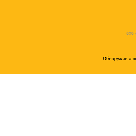
ООО «
Обнаружив ошиб