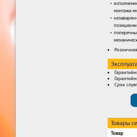
исполнение
монтажа м
незаваренн
позициони
поперечные
механическ
Розничная
Эксплуат
Гарантийн
Гарантийн
Срок служ
Товары с
Товар