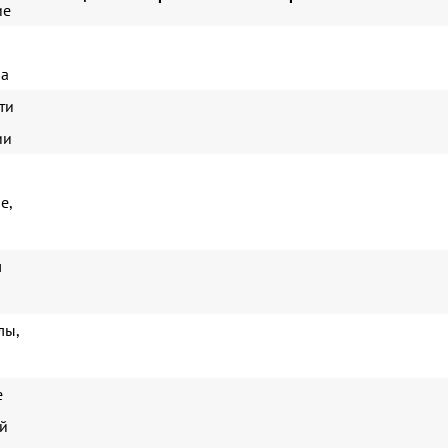
ие
ра
ти
ии
е,
л
лы,
е
й