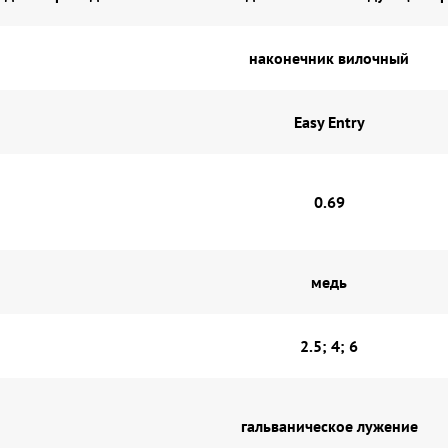
наконечник вилочный
Easy Entry
0.69
медь
2.5; 4; 6
гальваническое лужение