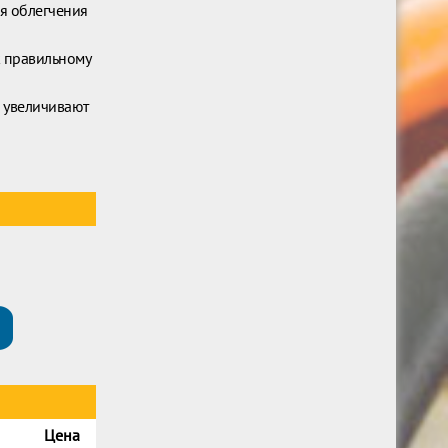
ля облегчения
к правильному
 увеличивают
Цена