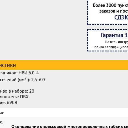
Более 3000 пунк
заказов и пос
СДЭК
Гарантия 1
На весь инстр
Только сертифициров
истики
ечников: НВИ 6.0-4
2
сечений (мм
): 2.5-6.0
-во в наборе: 20
 манжеты: ПВХ
ие: 690В
ие
е,
Оконцевание опрессовкой многопроволочных гибких ме