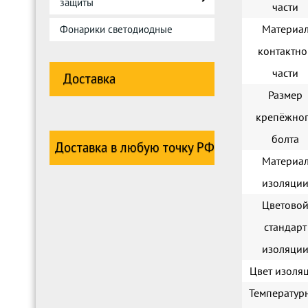
защиты
части
Материа
Фонарики светодиодные
контактно
части
Доставка
Размер
крепёжно
болта
Доставка в любую точку РФ
Материа
изоляци
Цветово
стандарт
изоляци
Цвет изоля
Температур