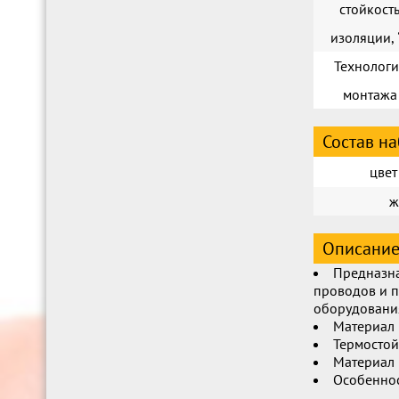
стойкост
изоляции, 
Технологи
монтажа
Состав н
цвет
ж
Описани
Предназн
проводов и 
оборудовани
Материал 
Термостой
Материал 
Особеннос