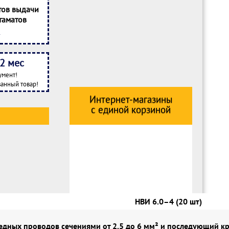
тов выдачи
таматов
2 мес
умент!
анный товар!
Интернет-магазины
с единой корзиной
НВИ 6.0–4 (20 шт)
дных проводов сечениями от 2.5 до 6 мм² и последующий к