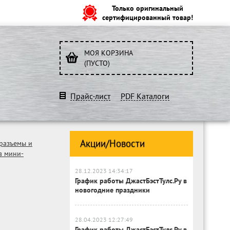
Только оригинальный
сертифицированный товар!
МОЯ КОРЗИНА
(ПУСТО)
Прайс-лист
PDF Каталоги
Акции/Новости
разъемы и
в мини-
28.12.2023 14:34:17
График работы ДжастБэстТулс.Ру в
новогодние праздники
28.04.2023 12:27:49
График работы ДжастБэстТулс.Ру в