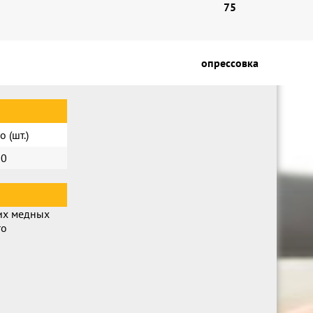
75
опрессовка
о (шт.)
20
их медных
го