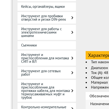
Кейсы, органайзеры, ящики
Инструмент для пробивки
отверстий и резки DIN-реек
Инструмент для работы с
электротехническими
шинами
Съемники
Характер
Инструмент и
приспособления для монтажа
СИП и ВЛ
Тип након
Диапазон 
Инструмент для сетевых
Ток (А): 48
работ
Общее кол
Материал
Инструмент и
Напряжен
приспособления для
протяжки кабеля, для монтажа
термоусаживаемых муфт и
Обозначен
трубок
Назначени
Контрольно-измерительные