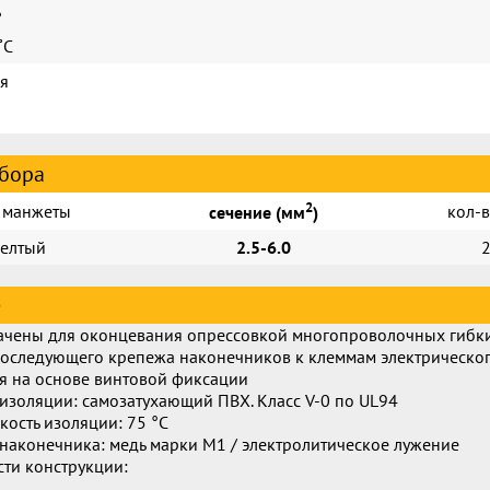
ь
˚С
я
абора
2
 манжеты
кол-в
сечение (мм
)
елтый
2.5-6.0
е
ачены для оконцевания опрессовкой многопроволочных гибк
последующего крепежа наконечников к клеммам электрическо
я на основе винтовой фиксации
изоляции: самозатухающий ПВХ. Класс V-0 по UL94
кость изоляции: 75 °C
наконечника: медь марки М1 / электролитическое лужение
ти конструкции: