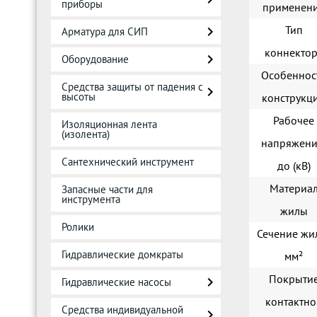
приборы
применен
Тип
Арматура для СИП
коннекто
Оборудование
Особеннос
Средства защиты от падения с
высоты
конструкц
Рабочее
Изоляционная лента
(изолента)
напряжени
Сантехнический инструмент
до (кВ)
Материа
Запасные части для
инструмента
жилы
Ролики
Сечение жи
Гидравлические домкраты
мм²
Покрыти
Гидравлические насосы
контактно
Средства индивидуальной