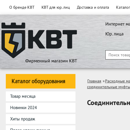
О бренде КВТ
КВТ для юр. лиц
Доставка и оплата
Катало
Интернет м
Юр. лица
Фирменный магазин КВТ
Каталог оборудования
Главная
»
Расходные м
соединительные муфты
Товар месяца
Соединительн
Новинки 2024
Хиты продаж