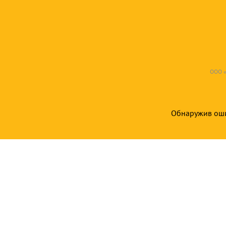
ООО «
Обнаружив ошиб