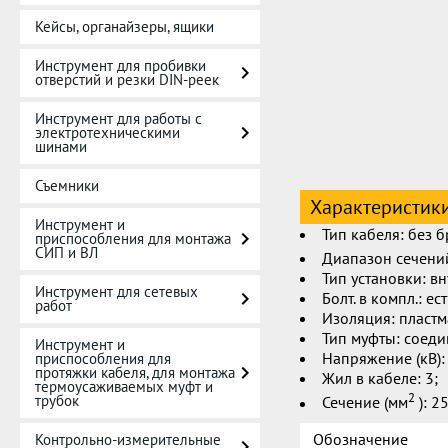
Кейсы, органайзеры, ящики
Инструмент для пробивки
отверстий и резки DIN-реек
Инструмент для работы с
электротехническими
шинами
Съемники
Характеристик
Инструмент и
Тип кабеля: без б
приспособления для монтажа
СИП и ВЛ
Диапазон сечени
Тип установки: вн
Инструмент для сетевых
Болт. в компл.: ест
работ
Изоляция: пластм
Тип муфты: соеди
Инструмент и
Напряжение (кВ): 
приспособления для
протяжки кабеля, для монтажа
Жил в кабеле: 3;
термоусаживаемых муфт и
2
трубок
Сечение (мм
): 25
Обозначение
Контрольно-измерительные