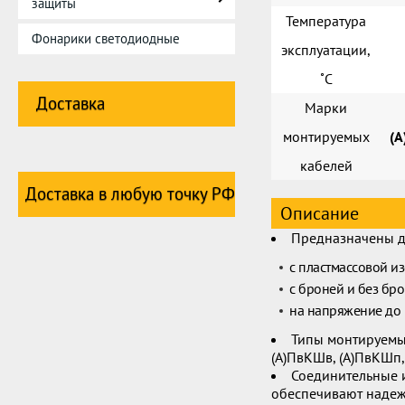
защиты
Температура
Фонарики светодиодные
эксплуатации,
˚С
Доставка
Марки
монтируемых
(А
кабелей
Доставка в любую точку РФ
Описание
Предназначены д
с пластмассовой и
с броней и без бр
на напряжение до 
Типы монтируемых 
(А)ПвКШв, (А)ПвКШп, 
Соединительные 
обеспечивают надеж