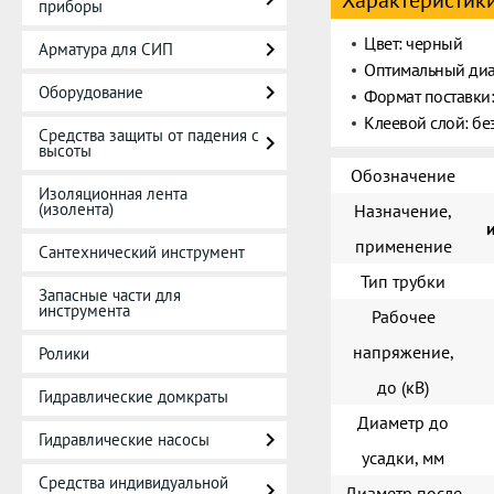
Характеристик
приборы
Цвет: черный
Арматура для СИП
Оптимальный диап
Оборудование
Формат поставки:
Клеевой слой: бе
Средства защиты от падения с
высоты
Обозначение
Изоляционная лента
(изолента)
Назначение,
применение
Сантехнический инструмент
Тип трубки
Запасные части для
инструмента
Рабочее
напряжение,
Ролики
до (кВ)
Гидравлические домкраты
Диаметр до
Гидравлические насосы
усадки, мм
Средства индивидуальной
Диаметр после