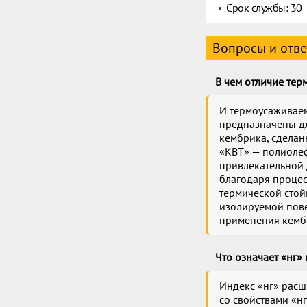
Срок службы: 30
Вопросы и отв
В чем отличие тер
И термоусаживаем
предназначены дл
кембрика, сделан
«КВТ» — полиолеф
привлекательной 
благодаря проце
термической стой
изолируемой пове
применения кемб
Что означает «нг»
Индекс «нг» расш
со свойствами «н