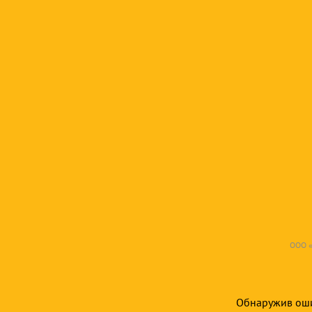
ООО «
Обнаружив ошиб