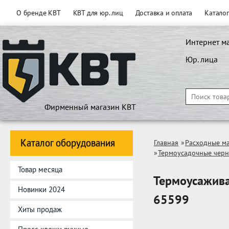
О бренде КВТ
КВТ для юр. лиц
Доставка и оплата
Катало
Интернет м
Юр. лица
Фирменный магазин КВТ
Каталог оборудования
Главная
»
Расходные м
»
Термоусадочные черн
Товар месяца
Термоусажива
Новинки 2024
65599
Хиты продаж