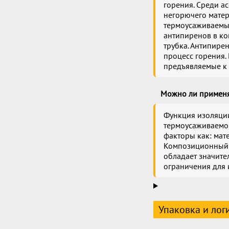
горения. Среди а
негорючего матери
термоусаживаемых
антипиренов в ко
трубка. Антипире
процесс горения.
предъявляемые к 
Можно ли применя
Функция изоляции
термоусаживаемой
факторы как: мат
Композиционный с
обладает значите
ограничения для 
Упаковка и лог