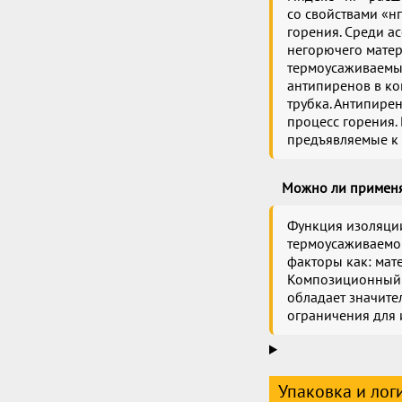
со свойствами «н
горения. Среди а
негорючего матери
термоусаживаемых
антипиренов в ко
трубка. Антипире
процесс горения.
предъявляемые к 
Можно ли применя
Функция изоляции
термоусаживаемой
факторы как: мат
Композиционный с
обладает значите
ограничения для 
Упаковка и лог