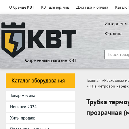
О бренде КВТ
КВТ для юр. лиц
Доставка и оплата
Катало
Интернет м
Юр. лица
Фирменный магазин КВТ
Каталог оборудования
Главная
»
Расходные м
»
ТТ в метровой нарезк
Товар месяца
Трубка термо
Новинки 2024
прозрачная (
Хиты продаж