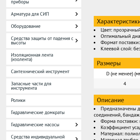
приборы
Арматура для СИП
Характеристик
Оборудование
Цвет: прозрачны
Оптимальный диап
Средства защиты от падения с
Формат поставки:
высоты
Клеевой слой: бе
Изоляционная лента
(изолента)
Размеры
Сантехнический инструмент
D (не менее) (м
4
Запасные части для
инструмента
Описание
Ролики
Предназначены д
Гидравлические домкраты
соединений, бандаж
Форма поставки: 
Гидравлические насосы
Коэффициент усад
Материал: полиол
Средства индивидуальной
Материал трубок 