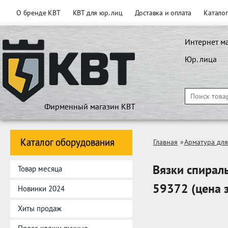
О бренде КВТ
КВТ для юр. лиц
Доставка и оплата
Катало
Интернет м
Юр. лица
Фирменный магазин КВТ
Каталог оборудования
Главная
»
Арматура дл
Вязки спирал
Товар месяца
59372 (цена з
Новинки 2024
Хиты продаж