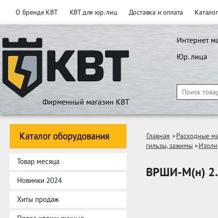
О бренде КВТ
КВТ для юр. лиц
Доставка и оплата
Катало
Интернет м
Юр. лица
Фирменный магазин КВТ
Каталог оборудования
Главная
»
Расходные м
гильзы, зажимы
»
Изоли
Товар месяца
ВРШИ-М(н) 2.
Новинки 2024
Хиты продаж