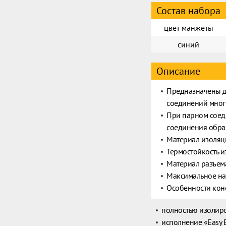
Состав набора
цвет манжеты
синий
Описание
Предназначены д
соединений мно
При парном соед
соединения образ
Материал изоляц
Термостойкость и
Материал разъема
Максимальное на
Особенности кон
полностью изолир
исполнение «Easy E