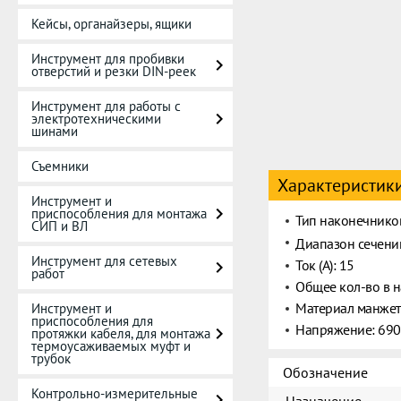
Кейсы, органайзеры, ящики
Инструмент для пробивки
отверстий и резки DIN-реек
Инструмент для работы с
электротехническими
шинами
Съемники
Характеристик
Инструмент и
приспособления для монтажа
Тип наконечников
СИП и ВЛ
Диапазон сечени
Инструмент для сетевых
Ток (А): 15
работ
Общее кол-во в н
Материал манжет
Инструмент и
приспособления для
Напряжение: 69
протяжки кабеля, для монтажа
термоусаживаемых муфт и
трубок
Обозначение
Контрольно-измерительные