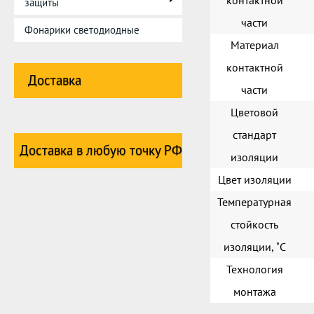
контактной
защиты
части
Фонарики светодиодные
Материал
контактной
Доставка
части
Цветовой
стандарт
Доставка в любую точку РФ
изоляции
Цвет изоляции
Температурная
стойкость
изоляции, ˚С
Технология
монтажа