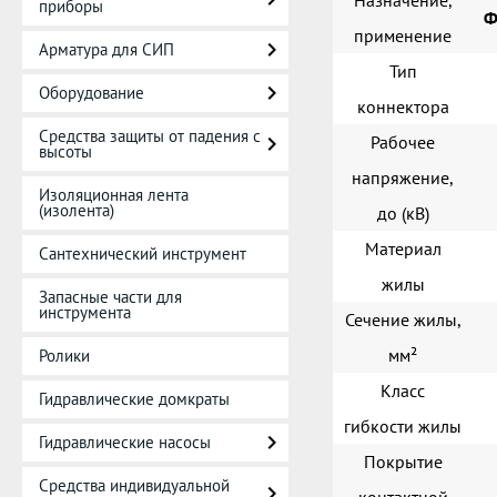
Назначение,
приборы
Ф
применение
Арматура для СИП
Тип
Оборудование
коннектора
Средства защиты от падения с
Рабочее
высоты
напряжение,
Изоляционная лента
(изолента)
до (кВ)
Материал
Сантехнический инструмент
жилы
Запасные части для
инструмента
Сечение жилы,
мм²
Ролики
Класс
Гидравлические домкраты
гибкости жилы
Гидравлические насосы
Покрытие
Средства индивидуальной