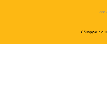
ООО «
Обнаружив ошиб