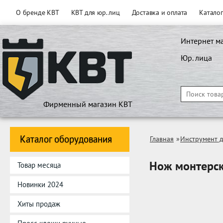
О бренде КВТ
КВТ для юр. лиц
Доставка и оплата
Катало
Интернет м
Юр. лица
Фирменный магазин КВТ
Каталог оборудования
Главная
»
Инструмент д
Нож монтерс
Товар месяца
Новинки 2024
Хиты продаж