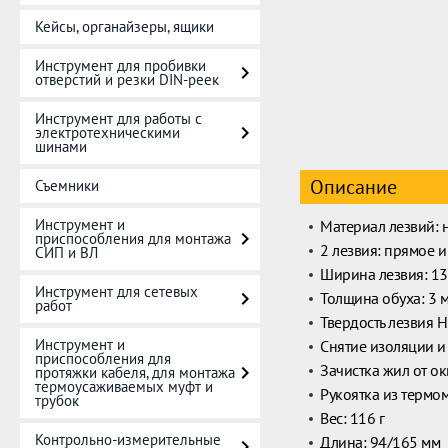
Кейсы, органайзеры, ящики
Инструмент для пробивки
отверстий и резки DIN-реек
Инструмент для работы с
электротехническими
шинами
Описание
Съемники
Инструмент и
Материал лезвий: 
приспособления для монтажа
2 лезвия: прямое и
СИП и ВЛ
Ширина лезвия: 13
Инструмент для сетевых
Толщина обуха: 3 
работ
Твердость лезвия H
Инструмент и
Снятие изоляции и
приспособления для
Зачистка жил от о
протяжки кабеля, для монтажа
термоусаживаемых муфт и
Рукоятка из терм
трубок
Вес: 116 г
Контрольно-измерительные
Длина: 94/165 мм