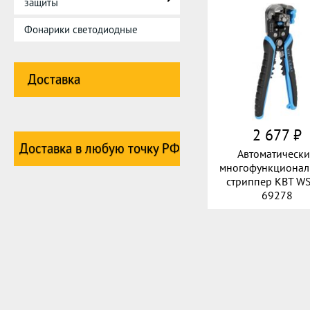
защиты
Фонарики светодиодные
Доставка
2 677 ₽
Доставка в любую точку РФ
Автоматическ
многофункциона
стриппер КВТ W
69278