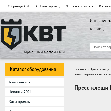
О бренде КВТ
КВТ для юр. лиц
Доставка и оплата
Катало
Интернет м
Юр. лица
Фирменный магазин КВТ
Каталог оборудования
Главная
»
Пресс-клещи 
неизолированных нак
Товар месяца
Пресс-клещи 
Новинки 2024
Хиты продаж