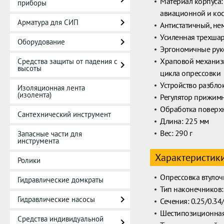
Материал корпуса:
приборы
авиационной и ко
Арматура для СИП
Антистатичный, не
Усиленная трехша
Оборудование
Эргономичные рук
Храповой механиз
Средства защиты от падения с
высоты
цикла опрессовки
Устройство разбло
Изоляционная лента
(изолента)
Регулятор прижимн
Обработка поверхн
Сантехнический инструмент
Длина: 225 мм
Вес: 290 г
Запасные части для
инструмента
Характеристик
Ролики
Опрессовка втуло
Гидравлические домкраты
Тип наконечников
Гидравлические насосы
Сечения: 0.25/0.34/
Шестипозиционная
Средства индивидуальной