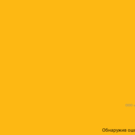
ООО «
Обнаружив ошиб