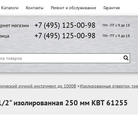
Каталоги
Контакты
Ремонт и обслуживание
Гарантия
+7 (495) 125-00-98
рнет магазин
ПН - ПТ с 9 до 18
+7 (495) 125-00-98
лица
ПН - ПТ с 9 до 18
рический ручной инструмент до 1000В
»
Изолированные отвертки, тр
1/2" изолированная 250 мм КВТ 61255