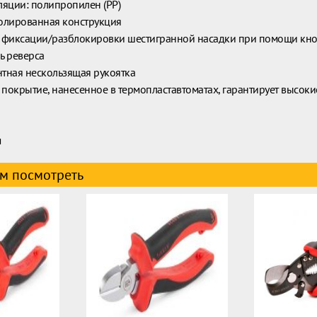
ляции: полипропилен (PP)
олированная конструкция
 фиксации/разблокировки шестигранной насадки при помощи кн
ь реверса
тная нескользящая рукоятка
окрытие, нанесенное в термопластавтоматах, гарантирует высоки
м
м посмотреть