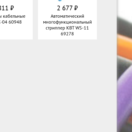
811 ₽
2 677 ₽
 кабельные
Автоматический
-04 60948
многофункциональный
стриппер КВТ WS-11
69278