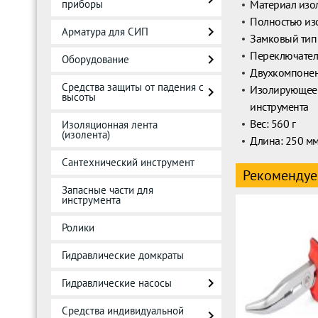
приборы
Материал изо
Полностью из
Арматура для СИП
Замковый тип
Переключател
Оборудование
Двухкомпонен
Средства защиты от падения с
Изолирующее п
высоты
инструмента
Вес: 560 г
Изоляционная лента
(изолента)
Длина: 250 м
Сантехнический инструмент
Рекомендуе
Запасные части для
инструмента
Ролики
Гидравлические домкраты
Гидравлические насосы
Средства индивидуальной