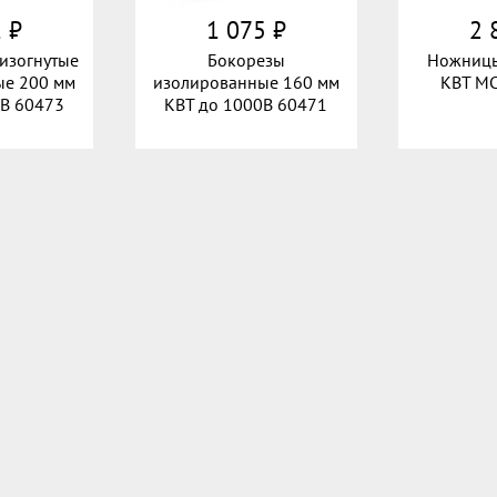
 ₽
1 075 ₽
2 
изогнутые
Бокорезы
Ножницы
ые 200 мм
изолированные 160 мм
КВТ MC
0В 60473
КВТ до 1000В 60471