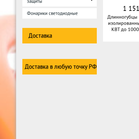
защиты
1 151
Фонарики светодиодные
Длинногубцы 
изолированн
КВТ до 100
Доставка
Доставка в любую точку РФ